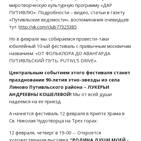
миротворческую культурную программу «ДАР 
ПУТИВЛЮ». Подробности – видео, статьи в газету 
«Путивльские ведомости», воспоминания очевидцев 
тут: 
http://vk.com/club77325385
Но в феврале мы собираемся провести-таки 
юбилейный 10-ый фестиваль с привычным москвичам 
названием: «ОТ ФОЛЬКЛОРА ДО АВАНГАРДА. 
ПУТИВЛЬСКИЙ ПУТЬ. PUTIVL’S DRIVE». 
Центральным событием этого фестиваля станет 
празднование 90-летия этно-звезды из села 
Линово Путивльского района – ЛУКЕРЬИ 
АНДРЕЕВНЫ КОШЕЛЕВОЙ!
 Мы от всей души 
надеемся на ее приезд.
А начнется фестиваль 12 февраля в Крипте Храма в  
Св. Николая Чудотворца на Трех горах:
12 февраля, четверг в 19-00 -- Откроется 
художественная выставка: 
"РОДИНА ДУШИ МОЕЙ - 