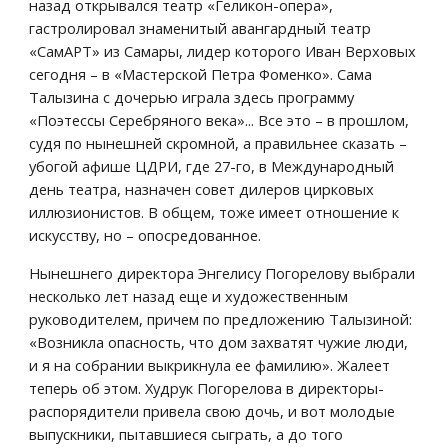
назад открывался театр «Геликон-опера», 
гастролировал знаменитый авангардный театр 
«СамАРТ» из Самары, лидер которого Иван Верховых 
сегодня – в «Мастерской Петра Фоменко». Сама 
Талызина с дочерью играла здесь программу 
«Поэтессы Серебряного века»... Все это – в прошлом, 
судя по нынешней скромной, а правильнее сказать – 
убогой афише ЦДРИ, где 27-го, в Международный 
день театра, назначен совет дилеров цирковых 
иллюзионистов. В общем, тоже имеет отношение к 
искусству, но – опосредованное.
Нынешнего директора Энгелису Погорелову выбрали 
несколько лет назад еще и художественным 
руководителем, причем по предложению Талызиной: 
«Возникла опасность, что дом захватят чужие люди, 
и я на собрании выкрикнула ее фамилию». Жалеет 
теперь об этом. Худрук Погорелова в директоры-
распорядители привела свою дочь, и вот молодые 
выпускники, пытавшиеся сыграть, а до того 