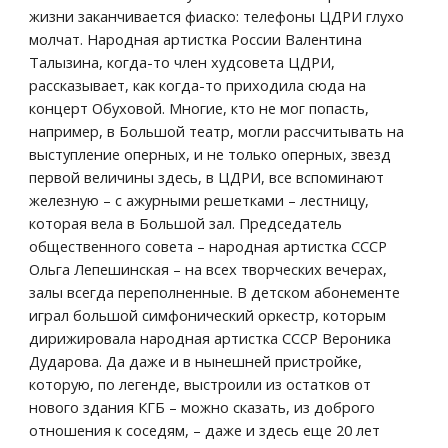
жизни заканчивается фиаско: телефоны ЦДРИ глухо 
молчат. Народная артистка России Валентина 
Талызина, когда-то член худсовета ЦДРИ, 
рассказывает, как когда-то приходила сюда на 
концерт Обуховой. Многие, кто не мог попасть, 
например, в Большой театр, могли рассчитывать на 
выступление оперных, и не только оперных, звезд 
первой величины здесь, в ЦДРИ, все вспоминают 
железную – с ажурными решетками – лестницу, 
которая вела в Большой зал. Председатель 
общественного совета – народная артистка СССР 
Ольга Лепешинская – на всех творческих вечерах, 
залы всегда переполненные. В детском абонементе 
играл большой симфонический оркестр, которым 
дирижировала народная артистка СССР Вероника 
Дударова. Да даже и в нынешней пристройке, 
которую, по легенде, выстроили из остатков от 
нового здания КГБ – можно сказать, из доброго 
отношения к соседям, – даже и здесь еще 20 лет 