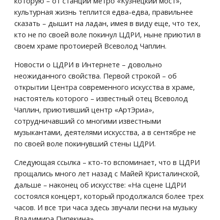
которую – от станции метро «Кузнецкий мост», 
культурная жизнь теплится едва-едва, правильнее 
сказать – дышит на ладан, имея в виду еще, что тех, 
кто не по своей воле покинул ЦДРИ, ныне приютил в 
своем храме протоиерей Всеволод Чаплин.
Новости о ЦДРИ в Интернете – довольно 
неожиданного свойства. Первой строкой – об 
открытии Центра современного искусства в храме, 
настоятель которого – известный отец Всеволод 
Чаплин, приютивший центр «АртЭриа», 
сотрудничавший со многими известными 
музыкантами, деятелями искусства, а в сентябре не 
по своей воле покинувший стены ЦДРИ.
Следующая ссылка – кто-то вспоминает, что в ЦДРИ 
прощались много лет назад с Майей Кристалинской, 
дальше – наконец об искусстве: «На сцене ЦДРИ 
состоялся концерт, который продолжался более трех 
часов. И все три часа здесь звучали песни на музыку 
Владимира Пипекина».