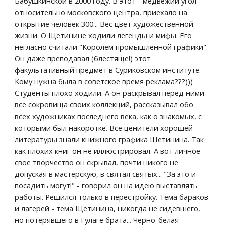
Бабушкинской в 2000 году. В этот  "медвежий угол" 
относительно московского центра, приехало на 
открытие человек 300... Вес цвет художественной 
жизни. О Щетинине ходили легенды и мифы. Его 
негласно считали "Королем промышленной графики". 
Он даже преподавал (блестяще!) этот  
факультативный предмет в Суриковском институте. 
Кому нужна была в советское время реклама???))) 
Студенты плохо ходили. А он раскрывал перед ними 
все сокровища своих коллекций, рассказывал обо 
всех художниках последнего века, как о знакомых, с 
которыми был накоротке. Все ценители хорошей 
литературы знали книжного графика Щетинина. Так 
как плохих книг он не иллюстрировал. А вот личное 
свое творчество он скрывал, почти никого не 
допуская в мастерскую, в святая святых... "За это и 
посадить могут!" - говорил он на идею выставлять 
работы. Решился только в перестройку. Тема бараков 
и лагерей - тема Щетинина, никогда не сидевшего, 
но потерявшего в Гулаге брата... Черно-белая 