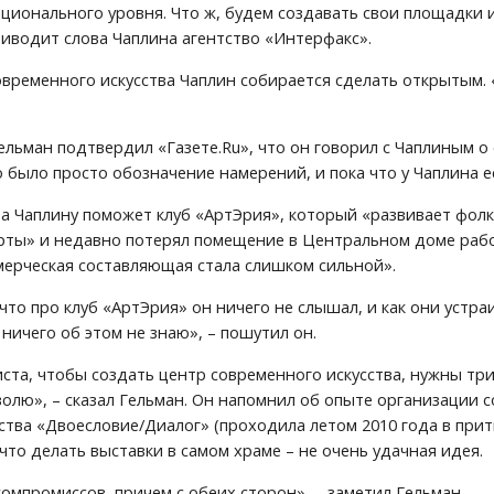
ионального уровня. Что ж, будем создавать свои площадки и 
риводит слова Чаплина агентство «Интерфакс».
временного искусства Чаплин собирается сделать открытым. «Ж
ельман подтвердил «Газете.Ru», что он говорил с Чаплиным о 
о было просто обозначение намерений, и пока что у Чаплина 
а Чаплину поможет клуб «АртЭрия», который «развивает фолк и
рты» и недавно потерял помещение в Центральном доме работн
ерческая составляющая стала слишком сильной».
что про клуб «АртЭрия» он ничего не слышал, и как они устра
 ничего об этом не знаю», – пошутил он.
ста, чтобы создать центр современного искусства, нужны три 
волю», – сказал Гельман. Он напомнил об опыте организации с
сства «Двоесловие/Диалог» (проходила летом 2010 года в при
что делать выставки в самом храме – не очень удачная идея.
омпромиссов, причем с обеих сторон», – заметил Гельман.