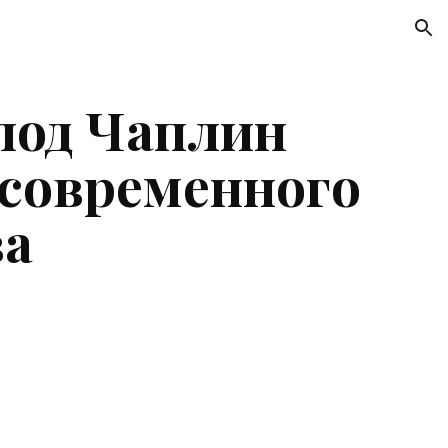
ion
од Чаплин 
современного 
ва