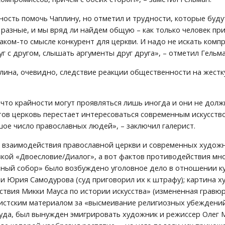
ность помочь Чаплину, но отметил и трудности, которые буду
 разные, и мы вряд ли найдем общую – как только человек пр
каком-то смысле конкурент для церкви. И надо не искать компр
г с другом, слышать аргументы друг друга», – отметил Гельма
ина, очевидно, следствие реакции общественности на жестку
 что крайности могут проявляться лишь иногда и они не должн
ов церковь перестает интересоваться современным искусство
ое число православных людей», – заключил галерист.
взаимодействия православной церкви и современных художни
кой «Двоесловие/Диалог», а вот фактов противодействия мно
ый собор» было возбуждено уголовное дело в отношении кур
и Юрия Самодурова (суд приговорил их к штрафу); картина х
ствия Микки Мауса по истории искусства» (измененная грав
истским материалом за «высмеивание религиозных убеждений
уда, был вынужден эмигрировать художник и режиссер Олег М