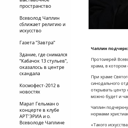
пространство
Всеволод Чаплин
сближает религию и
искусство
Газета "Завтра"
Чаплин подчерк
Здание, где снимался
Протоиерей Всевол
"Кабачок 13 стульев",
храма, в котором
оказалось в центре
скандала
При храме Святог
синодального отд
Космофест-2012 в
открывать центр 
новостях
можно будет и ча
Марат Гельман о
Чаплин подчеркну
концерте в клубе
нормами христиан
АРТ'ЭРИА и о.
Всеволоде Чаплине
«Такого искусства