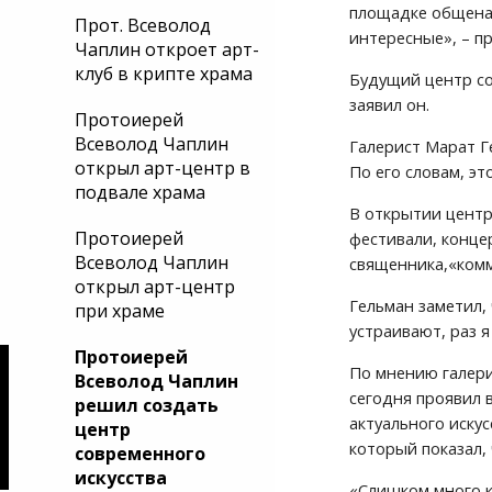
площадке общенац
Прот. Всеволод
интересные», – п
Чаплин откроет арт-
клуб в крипте храма
Будущий центр со
заявил он.
Протоиерей
Всеволод Чаплин
Галерист Марат Г
открыл арт-центр в
По его словам, эт
подвале храма
В открытии центр
Протоиерей
фестивали, конце
Всеволод Чаплин
священника,«комм
открыл арт-центр
Гельман заметил, 
при храме
устраивают, раз я
Протоиерей
По мнению галери
Всеволод Чаплин
сегодня проявил 
решил создать
актуального иску
центр
который показал, 
современного
искусства
«Слишком много к