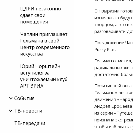
ЦДРИ незаконно
Он выразил готов
сдает свои
изначально будут
помещения
творцом, а это в 
разговаривать дру
Чаплин приглашает
Гельмана в свой
Предложение Чапл
центр современного
Pussy Riot.
искусства
Гельман отметил,
Юрий Норштейн
радикальных жест
вступился за
достаточно больш
уничтожаемый клуб
АРТ'ЭРИА
Позитивный опыт 
Гельманом выстав
События
движения «Народн
Андрея Ерофеева 
ТВ-новости
из серии «Путеше
признана экстрем
ТВ-передачи
чтобы избежать с