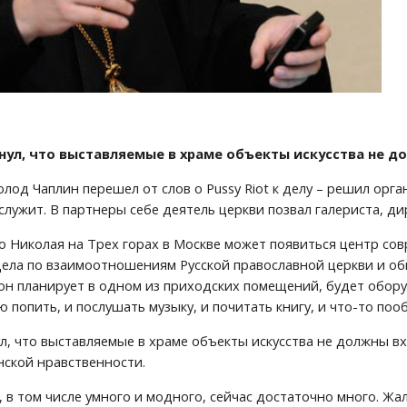
нул, что выставляемые в храме объекты искусства не д
од Чаплин перешел от слов о Pussy Riot к делу – решил орга
 служит. В партнеры себе деятель церкви позвал галериста, 
о Николая на Трех горах в Москве может появиться центр совр
ела по взаимоотношениям Русской православной церкви и общ
он планирует в одном из приходских помещений, будет обору
ю попить, и послушать музыку, и почитать книгу, и что-то по
л, что выставляемые в храме объекты искусства не должны вх
ской нравственности.
, в том числе умного и модного, сейчас достаточно много. Жал