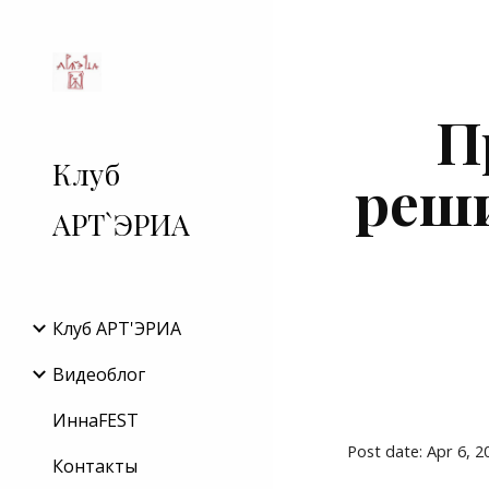
Sk
П
Клуб
реши
АРТ`ЭРИА
Клуб АРТ'ЭРИA
Видеоблог
ИннаFEST
Post date: Apr 6, 
Контакты