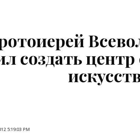
ip to main content
Skip to navigat
ротоиерей Всевол
л создать центр 
искусст
2012 5:19:03 PM