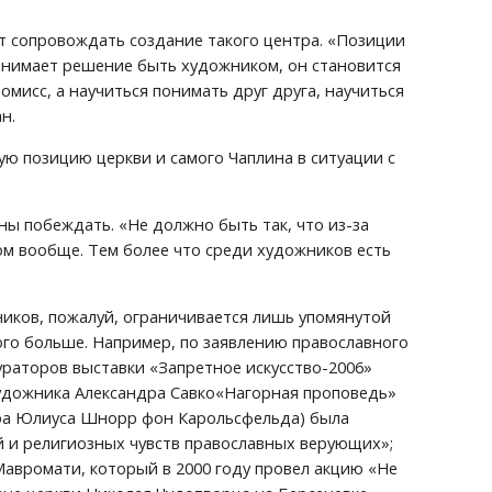
т сопровождать создание такого центра. «Позиции 
инимает решение быть художником, он становится 
омисс, а научиться понимать друг друга, научиться 
н.
ю позицию церкви и самого Чаплина в ситуации с 
ы побеждать. «Не должно быть так, что из-за 
м вообще. Тем более что среди художников есть 
ков, пожалуй, ограничивается лишь упомянутой 
го больше. Например, по заявлению православного 
аторов выставки «Запретное искусство-2006» 
удожника Александра Савко«Нагорная проповедь» 
юра Юлиуса Шнорр фон Карольсфельда) была 
 и религиозных чувств православных верующих»; 
авромати, который в 2000 году провел акцию «Не 