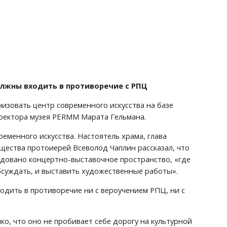
олжны входить в противоречие с РПЦ
низовать центр современного искусства на базе 
директора музея PERMM Марата Гельмана.
еменного искусства. Настоятель храма, глава 
ества протоиерей Всеволод Чаплин рассказал, что 
довано концертно-выставочное пространство, «где 
обсуждать, и выставить художественные работы».
одить в противоречие ни с вероучением РПЦ, ни с 
ко, что оно не пробивает себе дорогу на культурной 