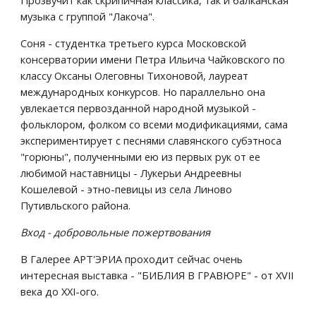
Прозвучит как скрипичная классика, так и балканская 
музыка с группой "Лакоча".
Соня - студентка третьего курса Московской 
консерватории имени Петра Ильича Чайковского по 
классу Оксаны Олеговны Тихоновой, лауреат 
международных конкурсов. Но параллельно она 
увлекается первозданной народной музыкой - 
фольклором, фолком со всеми модификациями, сама 
экспериментирует с песнями славянского субэтноса 
"горюны", полученными ею из первых рук от ее 
любимой наставницы - Лукерьи Андреевны 
Кошелевой - этно-певицы из села Линово 
Путивльского района.
Вход - добровольные пожертвования
В Галерее АРТ'ЭРИА проходит сейчас очень 
интересная выставка - "БИБЛИЯ В ГРАВЮРЕ" - от XVII 
века до XXI-ого.