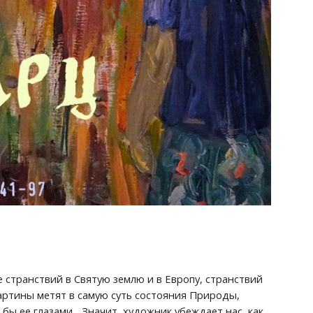
странствий в Святую землю и в Европу, странствий 
артины метят в самую суть состояния Природы, 
ы ее глазами... Значит, художник убеждает нас, как 