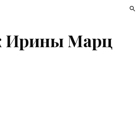
ion
аж Ирины Марц