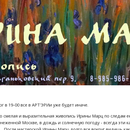
рг в 19-00 все в АРТ'ЭРИи уже будет иначе.
но смелая и выразительная живопись Ирины Марц по следам ее 
снеженной Москве, в дождь и солнечную погоду - всегда эти к
.. После мастерской Ирины Марц долго все вокруг видишь как б