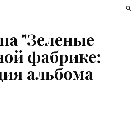
ion
па "Зеленые 
ой фабрике: 
ция альбома