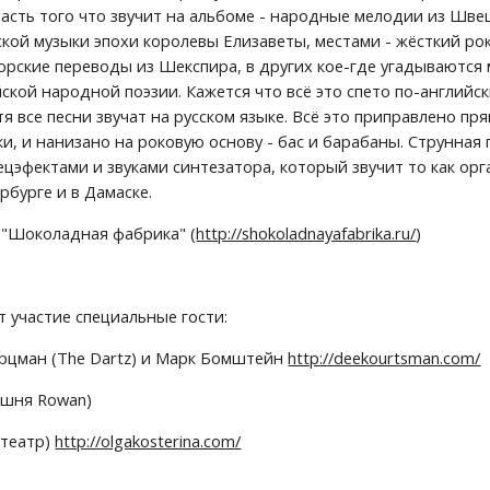
часть того что звучит на альбоме - народные мелодии из Шве
ской музыки эпохи королевы Елизаветы, местами - жёсткий рок
торские переводы из Шекспира, в других кое-где угадываются
кой народной поэзии. Кажется что всё это спето по-английски
тя все песни звучат на русском языке. Всё это приправлено п
и, и нанизано на роковую основу - бас и барабаны. Струнная 
цэфектами и звуками синтезатора, который звучит то как орга
рбурге и в Дамаске.
е "Шоколадная фабрика" (
http://shokoladnayafabrika.ru/
)
т участие специальные гости:
рцман (The Dartz) и Марк Бомштейн 
http://deekourtsman.com/
ашня Rowan)
театр) 
http://olgakosterina.com/