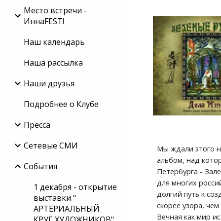
Место встречи -
ИннаFEST!
Наш календарь
Наша рассылка
Наши друзья
Подробнее о Клубе
Пресса
Сетевые СМИ
Мы ждали этого н
альбом, над кото
События
Петербурга - Зал
для многих россий
1 декабря - открытие
долгий путь к со
выставки "
скорее узора, че
АРТЕРИАЛЬНЫЙ
Вечная как мир и
КРУГ ХУДОЖНИКОВ"