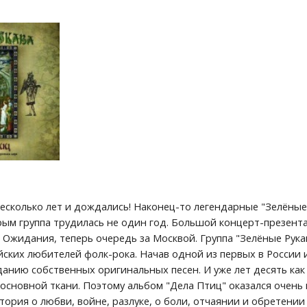
есколько лет и дождались! Наконец-то легендарные "Зелёные
рым группа трудилась не один год. Большой концерт-презента
е Ожидания, теперь очередь за Москвой. Группа "Зелёные Рук
ских любителей фолк-рока. Начав одной из первых в России иг
зданию собственных оригинальных песен. И уже лет десять ка
м основной ткани. Поэтому альбом "Дела Птиц" оказался очен
стория о любви, войне, разлуке, о боли, отчаянии и обретени