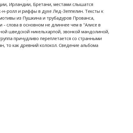
ции, Ирландии, Бретани, местами слышатся 
-н-ролл и риффы в духе Лед-Зеппелин. Тексты к 
 мотивы из Пушкина и трубадуров Прованса, 
 - слова в основном не длиннее чем в "Алисе в 
ряной шведской никельхарпой, звонкой мандолиной, 
группа причудливо переплетается со странными 
н, то как древний колокол. Сведение альбома 