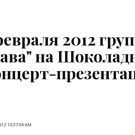
ip to main content
Skip to navigat
февраля 2012 груп
ава" на Шоколадн
онцерт-презента
2012 10:37:04 AM