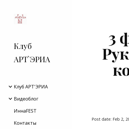
Sk
3 
Клуб
Рук
АРТ`ЭРИА
к
Клуб АРТ'ЭРИA
Видеоблог
ИннаFEST
Post date: Feb 2, 
Контакты