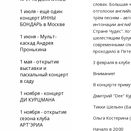
словах. Большая 
отголоски англий
1 июля - ещё один
концерт ИННЫ
трём песням - ав
БОНДАРЬ в Москве
интонации английс
Стране Чудес". Хо
1 июня - Мульт-
шелестящим бузук
каскад Андрея
современными спе
Пронькина
проходило в Пете
1 мая - открытие
3 февраля в клуб
выставки и
Внимание!
пасхальный концерт
в саду
В концерте приму
1 ноября - концерт
Дмитрий "Dee" Ку
ДИ КУРЦМАНА
Тикки Шельен (Б
1 ноября - открытие
Ольга Костерина (
сезона клуба
АРТ'ЭРИА
Начало в 20:00