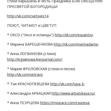
стихи барышень в честь Праздника БЛАГОВЕЩЕНИЯ 
ПРЕСВЯТОЙ БОГОРОДИЦЫ!
http://vk.com/cvetyves14
ПОЮТ, ЧИТАЮТ и ЦВЕТУТ:
* ОКСО ("Оксо и эспанцы") 
http://vk.com/espantsy
;
* Марина БАРЕШЕНКОВА 
http://vk.com/marinadante
;
* Анна ЛОГВИНОВА (стихи) 
http://logwinowa.livejournal.com/
;
* Мария ФРОЛОВСКАЯ (стихи и песни) 
http://vk.com/vetravy
;
* Тая КРАСНОПЕВЦЕВА 
http://vk.com/taya_k
;
* Александра АРБАЦКАЯ 
http://www.arbatskaya.ru/
;
* Анна ПСУРЦЕВА 
https://myspace.com/raspeva
;