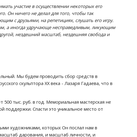
имать участие в осуществлении некоторых его 
о. Он ничего не делал для того, чтобы так 
щим с друзьями, на репетициях, слушать его игру. 
м, а ино­гда удручающе несправедливым, ликующим 
л другой, нездешний масштаб, нездешняя свобода и 
ельный. Мы будем проводить сбор средств в 
ского скульптора ХХ века - Лазаря Гадаева, что в 
 500 тыс. руб. в год. Мемориальная мастерская не 
й поддержки. Спасти это уникальное место от 
ными художниками, которых Он послал нам в 
масштаб дарования, и масштаб личности, и 