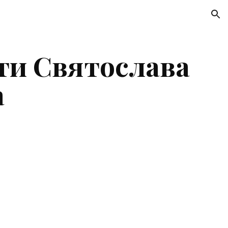
ion
ти Святослава 
а