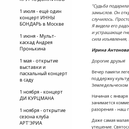
"Судьба подарила
1 июля - ещё один
замы­слов. Он отк
концерт ИННЫ
случилось. Прост
БОНДАРЬ в Москве
Я видела его рад
и устрашающе гнев
1 июня - Мульт-
сила изъявления,
каскад Андрея
Пронькина
Ирина Антонова
1 мая - открытие
Дорогие друзья! 
выставки и
Вечер памяти лег
пасхальный концерт
поддержку культур
в саду
Земледельческом п
1 ноября - концерт
Начиная с января 
ДИ КУРЦМАНА
занимается комме
разорения - наш 
1 ноября - открытие
сезона клуба
Даже самая малая
АРТ'ЭРИА
утешение. Святос