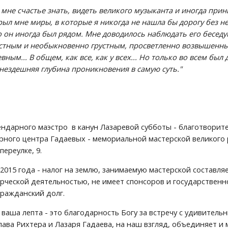
 мне счастье знать, видеть великого музыканта и иногда прин
рыл мне миры, в которые я никогда не нашла бы дорогу без нег
о он иногда был рядом. Мне доводилось наблюдать его беседую
ост­ным и необыкновенно грустным, просветленно возвышенны
­ным... В общем, как все, как у всех... Но только во всем бы
 не­здешняя глубина проникновения в самую суть."
ендарного маэстро  в канун Лазаревой субботы - благотворит
ного центра Гадаевых - мемориальной мастерской великого рус
ереулке, 9. 
2015 года - налог на землю, занимаемую мастерской составляет
рческой деятельностью, не имеет спонсоров и государственно
гражданский долг. 
 ваша лепта - это благодарность Богу за встречу с удивитель
лава Рихтера и Лазаря Гадаева, на наш взгляд, объединяет и 