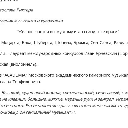
тослава Рихтера
ождения музыканта и художника.
                                               "Желаю счастья всему дому и да сгинут все враги"
 Моцарта, Баха, Шуберта, Шопена, Брамса, Сен-Санса, Равеля
ЭРИи -  лауреат международных конкурсов Иван Ярчевский (фор
кая (виолончель), 
в "ACADEMIA" Московского академического камерного музыкальн
слава Теофиловича.
. Высокий, худощавый юноша, светловолосый, синеглазый, с 
 на клавиши большие, мягкие, нервные руки и заиграл. Играл 
то и строго. Его исполнение сразу захватило меня каким-то 
По-моему, он гениальный музыкант»".