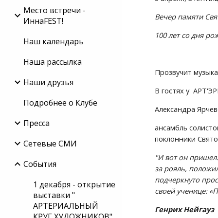
Место встречи -
Вечер памяти Свя
ИннаFEST!
100 лет со дня р
Наш календарь
Наша рассылка
Прозвучит музыка
Наши друзья
В гостях у  АРТ'
Подробнее о Клубе
Александра Ярчевс
Пресса
ансамбль солисто
поклонники Свято
Сетевые СМИ
"И вот он пришел
События
за рояль, положил
подчеркнуто прос
1 декабря - открытие
своей ученице: «
выставки "
АРТЕРИАЛЬНЫЙ
Генрих Нейгауз
КРУГ ХУДОЖНИКОВ"