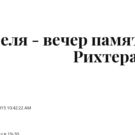
ip to main content
Skip to navigat
реля - вечер памя
Рихтер
2015 10:42:22 AM
у в 19-30