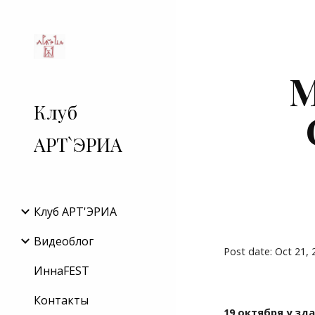
Sk
М
Клуб
АРТ`ЭРИА
Клуб АРТ'ЭРИA
Видеоблог
Post date: Oct 21,
ИннаFEST
Контакты
19 октября у зд