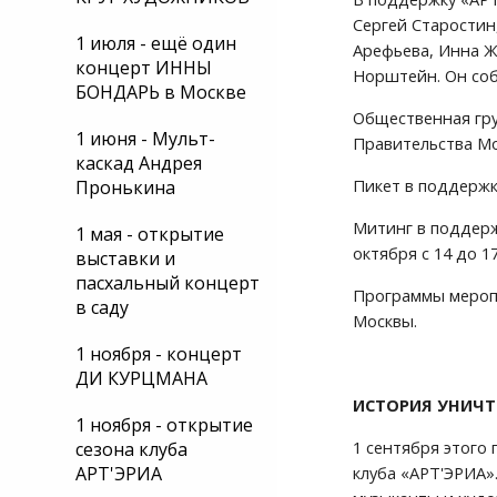
Сергей Старостин
1 июля - ещё один
Арефьева, Инна Ж
концерт ИННЫ
Норштейн. Он соб
БОНДАРЬ в Москве
Общественная гру
1 июня - Мульт-
Правительства Мо
каскад Андрея
Пикет в поддержку
Пронькина
Митинг в поддерж
1 мая - открытие
октября с 14 до 17
выставки и
пасхальный концерт
Программы меропр
в саду
Москвы.
1 ноября - концерт
ДИ КУРЦМАНА
ИСТОРИЯ УНИЧТ
1 ноября - открытие
1 сентября этого
сезона клуба
АРТ'ЭРИА
клуба «АРТ'ЭРИА»