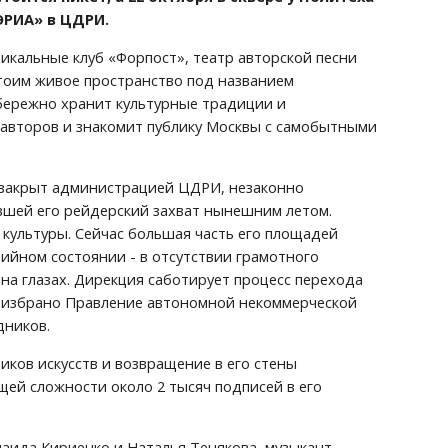
ЭРИА» в ЦДРИ.
кальные клуб «Форпост», театр авторской песни 
стоим живое пространство под названием 
бережно хранит культурные традиции и 
авторов и знакомит публику Москвы с самобытными 
закрыт администрацией ЦДРИ, незаконно 
шей его рейдерский захват нынешним летом. 
культуры. Сейчас большая часть его площадей 
рийном состоянии - в отсутствии грамотного 
на глазах. Дирекция саботирует процесс перехода 
еизбрано Правление автономной некоммерческой 
дников.
ков искусств и возвращение в его стены 
ей сложности около 2 тысяч подписей в его 
аида Кириенко и Наталья Тенякова, музыкант 