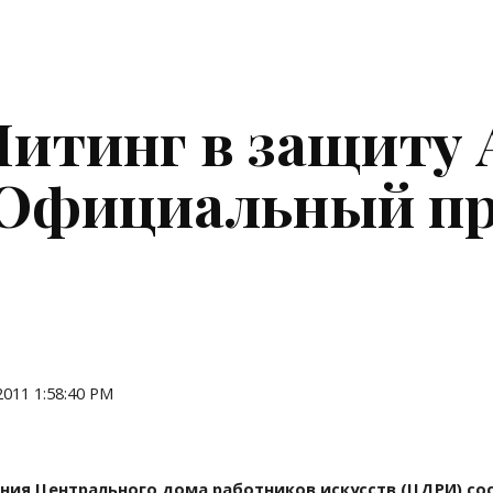
ip to main content
Skip to navigat
итинг в защиту 
Официальный пр
 2011 1:58:40 PM
ания Центрального дома работников искусств (ЦДРИ) сост