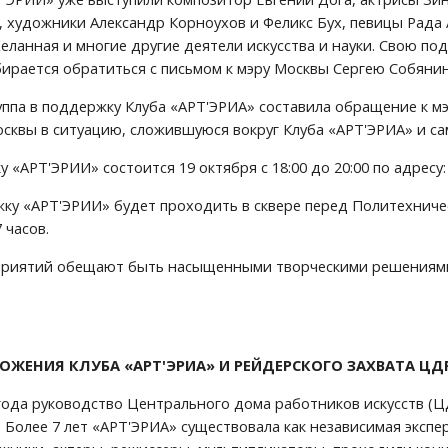
, художники Александр Корноухов и Феликс Бух, певицы Рада 
еланная и многие другие деятели искусства и науки. Свою по
ирается обратиться с письмом к мэру Москвы Сергею Собяни
ппа в поддержку Клуба «АРТ'ЭРИА» составила обращение к мэ
сквы в ситуацию, сложившуюся вокруг Клуба «АРТ'ЭРИА» и са
 «АРТ'ЭРИИ» состоится 19 октября с 18:00 до 20:00 по адресу: 
ку «АРТ'ЭРИИ» будет проходить в сквере перед Политехнически
 часов.
иятий обещают быть насыщенными творческими решениями и 
ОЖЕНИЯ КЛУБА «АРТ'ЭРИА» И РЕЙДЕРСКОГО ЗАХВАТА ЦД
 года руководство Центрального дома работников искусств (Ц
. Более 7 лет «АРТ'ЭРИА» существовала как независимая эксп