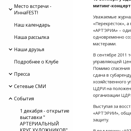
митинг-концерт
Место встречи -
ИннаFEST!
Уважаемые журнал
«Перекрёсток», а
Наш календарь
«АРТ'ЭРИА» – оди
Наша рассылка
одновременно соз
мастерами.
Наши друзья
В сентябре 2011 
Подробнее о Клубе
управляющей Цент
Помимо спасения 
Пресса
сдана в субаренду
хозяйственного у
Сетевые СМИ
ЦДРИ на положени
организации ЦДРИ
События
Выступая за восс
1 декабря - открытие
«АРТ'ЭРИИ», обще
выставки "
защиту.
АРТЕРИАЛЬНЫЙ
КРУГ ХУДОЖНИКОВ"
В поддержку «АРТ