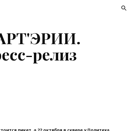
ion
АРТ'ЭРИИ. 
есс-релиз
оится пикет, а 22 октября в сквере у Политеха 