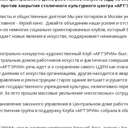
 против закрытия столичного культурного центра «АРТ'
исты и общественные деятели! Мы уже потеряли в Москве уни
 главное - Музей кино.  Давайте объединим наши усилия и от
н из немногих социально ориентированных клубов, который 
дает новые явления в искусстве, поддерживает начинающих 
театрально-концертно-художественный Клуб «АРТ'ЭРИА» был 
ральным домом работников искусств и фактически совершив
«АРТ'ЭРИИ» речь идет и о сохранении самого ЦДРИ как очага 
 далеким от искусства организациям, другая находится в ава
правления и реконструкции старое здание ветшает и рушится 
е государственного учреждения культуры, нелигитимно пер
. За лето прошли массовые увольнения «несогласных» сотру
тановление законного управления в Центральном доме работни
ственная группа в поддержку Клуба «АРТ'ЭРИА» собрала в общ
'ЭРИИ» уже выступили композитор Евгений Дога, актрисы Зин