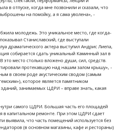
рты, спектакли, перформансы, лекции и 
а в отпуске, когда мне позвонили и сказали, что 
ыброшены на помойку, а я сама уволена», - 
бжила молодежь. Это уникальное место, где когда-
оказывал Станиславский, где выступали 
луа драматического актера выступил Андрис Лиепа, 
екция собирается сдать уникальный Каминный зал в 
 это место столько вложено души, сил, средств. 
нтировали протекавшую над нашим залом крышу», - 
ным в своем роде акустическим сводом (самым 
мским»), которое является памятником 
зданий, занимаемых ЦДРИ – вправе знать, какая 
нутри самого ЦДРИ. Большая часть его площадей 
я в капитальном ремонте. При этом ЦДРИ сдает 
и выявила, что часть помещений используется без 
ндаторов (в основном магазины, кафе и рестораны) 