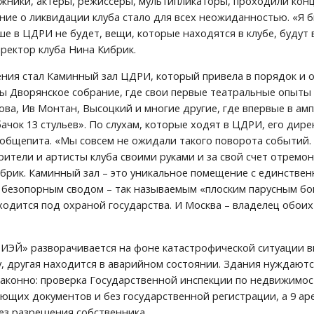
жники, актеры, режиссеры, мультипликаторы, проходили конце
ие о ликвидации клуба стало для всех неожиданностью. «Я был
е в ЦДРИ не будет, вещи, которые находятся в клубе, будут в
иректор клуба Нина Кибрик.
ния стал Каминный зал ЦДРИ, который привела в порядок и о
ы Дворянское собрание, где свои первые театральные опыты п
ова, Ив Монтан, Высоцкий и многие другие, где впервые в амп
бачок 13 стульев». По слухам, которые ходят в ЦДРИ, его дир
 общепита. «Мы совсем не ожидали такого поворота событий. В
рители и артисты клуба своими руками и за свой счет отремо
брик. Каминный зал – это уникальное помещение с единствен
безопорным сводом – так называемым «плоским парусным боге
ходится под охраной государства. И Москва – владелец обоих 
РИЭЙ» разворачивается на фоне катастрофической ситуации в
у, другая находится в аварийном состоянии. Здания нуждаютс
аконно: проверка Государственной инспекции по недвижимост
ющих документов и без государственной регистрации, а 9 аре
ез разрешения собственника.