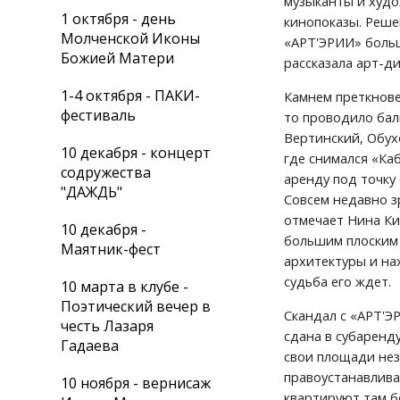
музыканты и худо
1 октября - день
кинопоказы. Решен
Молченской Иконы
«АРТ'ЭРИИ» больш
Божией Матери
рассказала арт-д
1-4 октября - ПАКИ-
Камнем преткнове
фестиваль
то проводило бал
Вертинский, Обух
10 декабря - концерт
где снимался «Ка
содружества
аренду под точку
"ДАЖДЬ"
Совсем недавно з
отмечает Нина Ки
10 декабря -
большим плоским 
Маятник-фест
архитектуры и на
судьба его ждет.
10 марта в клубе -
Поэтический вечер в
Скандал с «АРТ'Э
честь Лазаря
сдана в субаренд
Гадаева
свои площади нез
правоустанавлива
10 ноября - вернисаж
квартируют там б